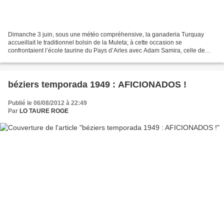
Dimanche 3 juin, sous une météo compréhensive, la ganaderia Turquay
accueillait le traditionnel bolsin de la Muleta; à cette occasion se
confrontaient l’école taurine du Pays d’Arles avec Adam Samira, celle de
Béziers avec Anaïs, l’école taurine Rhône...
béziers temporada 1949 : AFICIONADOS !
Publié le 06/08/2012 à 22:49
Par
LO TAURE ROGE