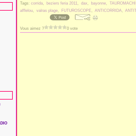
Tags:
corrida
,
beziers feria 2011
,
dax
,
bayonne
,
TAUROMACHI
afflelou
,
valras plage
,
FUTUROSCOPE
,
ANTICORRIDA
,
ANTI
Vous aimez ?
0 vote
U
ADIO