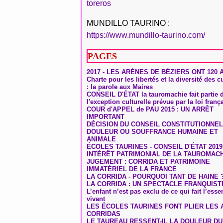
toreros
MUNDILLO TAURINO :
https://www.mundillo-taurino.com/
PAGES
2017 - LES ARÈNES DE BÉZIERS ONT 120 
Charte pour les libertés et la diversité des c
: la parole aux Maires
CONSEIL D'ÉTAT la tauromachie fait partie 
l'exception culturelle prévue par la loi franç
COUR d'APPEL de PAU 2015 : UN ARRÊT
IMPORTANT
DÉCISION DU CONSEIL CONSTITUTIONNEL
DOULEUR OU SOUFFRANCE HUMAINE ET
ANIMALE
ÉCOLES TAURINES - CONSEIL D'ÉTAT 2019
INTÉRÊT PATRIMONIAL DE LA TAUROMAC
JUGEMENT : CORRIDA ET PATRIMOINE
IMMATÉRIEL DE LA FRANCE
LA CORRIDA - POURQUOI TANT DE HAINE 
LA CORRIDA : UN SPECTACLE FRANQUIST
L’enfant n’est pas exclu de ce qui fait l’ess
vivant
LES ÉCOLES TAURINES FONT PLIER LES A
CORRIDAS
LE TAUREAU RESSENT-IL LA DOULEUR D