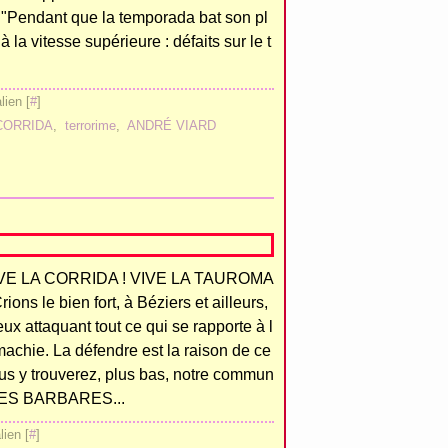
endant que la temporada bat son pl
 la vitesse supérieure : défaits sur le t
ien [
#
]
CORRIDA
,
terrorime
,
ANDRÉ VIARD
IVE LA CORRIDA ! VIVE LA TAUROMA
ions le bien fort, à Béziers et ailleurs,
eux attaquant tout ce qui se rapporte à l
achie. La défendre est la raison de ce
us y trouverez, plus bas, notre commun
LES BARBARES...
ien [
#
]