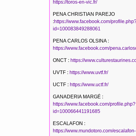
https://toros-en-vic.fr/
PENA CHRISTIAN PAREJO
:
https://www.facebook.com/profile.php
id=100083849288061
PENA CARLOS OLSINA :
https://www.facebook.com/pena.carlos
ONCT :
https://www.culturestaurines.c
UVTF :
https://www.uvtf.fr/
UCTF :
https://www.uctf.fr/
GANADERIA MARGÉ :
https://www.facebook.com/profile.php?
id=100066441191685
ESCALAFON :
https://www.mundotoro.com/escalafon-