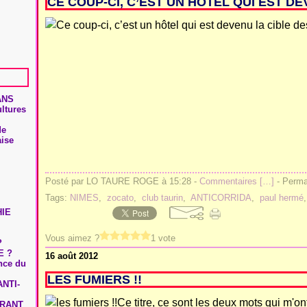
CE COUP-CI, C’EST UN HÔTEL QUI EST D
ANS
ultures
de
aise
Posté par LO TAURE ROGE à 15:28 -
Commentaires [
…
]
- Permal
Tags:
NIMES
,
zocato
,
club taurin
,
ANTICORRIDA
,
paul hermé
HIE
Vous aimez ?
1 vote
?
E ?
16 août 2012
ence du
LES FUMIERS !!
NTI-
Ce titre, ce sont les deux mots qui m'on
URANT