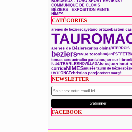
BORDEAUX - TORO SPORT REVIENS !
COMMUNIQUÉ DE CLOVIS
BÉZIERS - EXPOSITION VENTE
NÎMES
CATÉGORIES
sebastien cas
arenes de beziers
cayetano ortiz
TAUROMAC
arenes de Béziers
carlos olsina
BITERROIS
beziers
boujan
revue toros
FSTF
ETB
tomas cerqueira
boujan sur libron
tibo garcia
ARLES
toros
UTB
juan bautis
fctb
NOVILLADA
NIMES
corrida
musée taurin de béziers
bézi
ONCT
christian parejo
UVTF
robert margé
NEWSLETTER
FACEBOOK