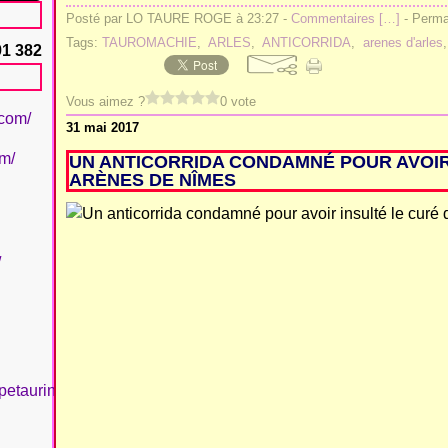
Posté par LO TAURE ROGE à 23:27 -
Commentaires [
…
]
- Permal
Tags:
TAUROMACHIE
,
ARLES
,
ANTICORRIDA
,
arenes d'arles
91 382
Vous aimez ?
0 vote
.com/
31 mai 2017
om/
UN ANTICORRIDA CONDAMNÉ POUR AVOIR
ARÈNES DE NÎMES
/
petaurinboujan/