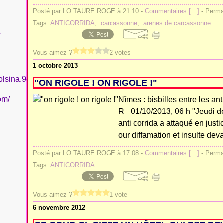
Posté par LO TAURE ROGE à 21:10 -
Commentaires [
…
]
- Permal
Tags:
ANTICORRIDA
,
carcassonne
,
arenes de carcassonne
?
Vous aimez ?
2 votes
1 octobre 2013
olsina.94
"ON RIGOLE ! ON RIGOLE !"
om/
Nîmes : bisbilles entre les 
R - 01/10/2013, 06 h "Jeudi de
anti corrida a attaqué en just
our diffamation et insulte devan
Posté par LO TAURE ROGE à 17:08 -
Commentaires [
…
]
- Permal
Tags:
ANTICORRIDA
Vous aimez ?
1 vote
6 novembre 2012