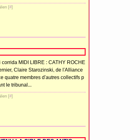
ien [
#
]
anti corrida MIDI LIBRE : CATHY ROCHE
rnier, Claire Starozinski, de l'Alliance
ice quatre membres d'autres collectifs p
t le tribunal...
ien [
#
]