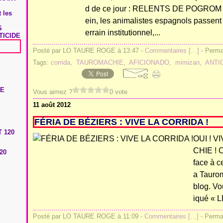
d de ce jour : RELENTS DE POGROM "P
 les
ein, les animalistes espagnols passent à
S
errain institutionnel,...
TICIDE
Posté par LO TAURE ROGE à 13:47 -
Commentaires [
…
]
- Permal
Tags:
corrida
,
TAUROMACHIE
,
AFICIONADO
,
mimizan
,
ANTI
Vous aimez ?
0 vote
11 août 2012
FÉRIA DE BÉZIERS : VIVE LA CORRIDA !
OUI ! V
CHIE ! Cr
20
face à c
a Taurom
blog. Vo
iqué « 
Posté par LO TAURE ROGE à 11:09 -
Commentaires [
…
]
- Permal