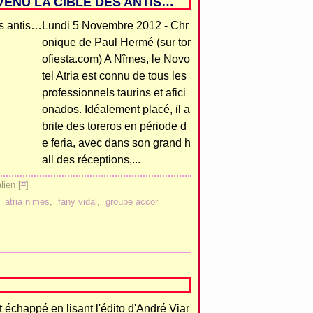
EVENU LA CIBLE DES ANTIS…
Lundi 5 Novembre 2012 - Chr
onique de Paul Hermé (sur tor
ofiesta.com) A Nîmes, le Novo
tel Atria est connu de tous les
professionnels taurins et afici
onados. Idéalement placé, il a
brite des toreros en période d
e feria, avec dans son grand h
all des réceptions,...
ien [
#
]
,
atria nimes
,
fany vidal
,
groupe accor
t échappé en lisant l'édito d'André Viar