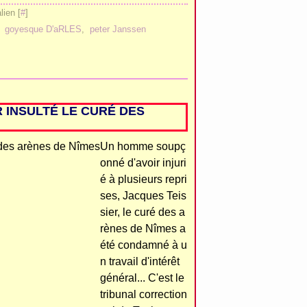
ien [
#
]
,
goyesque D'aRLES
,
peter Janssen
 INSULTÉ LE CURÉ DES
Un homme soupç
onné d'avoir injuri
é à plusieurs repri
ses, Jacques Teis
sier, le curé des a
rènes de Nîmes a
été condamné à u
n travail d'intérêt
général... C'est le
tribunal correction