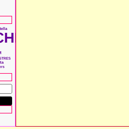
tella
HIE
M
ISTRES
ta
ers