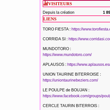
VISITEURS
Depuis la création
1 8
LIENS
TORO FIESTA :
https://www.torofiesta
CORRIDA SI :
https://www.corridasi.c
MUNDOTORO :
https://www.mundotoro.com/
APLAUSOS :
https://www.aplausos.es
UNION TAURINE BITERROISE :
https://uniontaurinebeziers.com/
LE POULPE de BOUJAN :
https://www.facebook.com/groups/poul
CERCLE TAURIN BITERROIS :