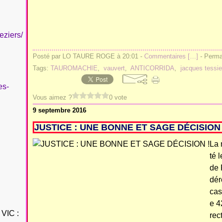
eziers/
Posté par LO TAURE ROGE à 20:01 -
Commentaires [
…
]
- Permal
Tags:
TAUROMACHIE
,
vauvert
,
ANTICORRIDA
,
jacques tessie
es-
Vous aimez ?
0 vote
9 septembre 2016
JUSTICE : UNE BONNE ET SAGE DÉCISION 
La 
té 
de 
dér
cas
e 4
VIC :
rec