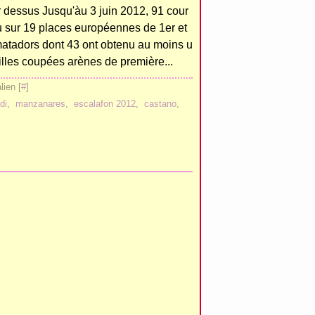
er dessus Jusqu'àu 3 juin 2012, 91 cour
u sur 19 places européennes de 1er et
atadors dont 43 ont obtenu au moins u
eilles coupées arènes de première...
ien [
#
]
di
,
manzanares
,
escalafon 2012
,
castano
,