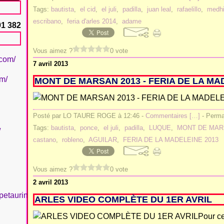
Tags:
bautista
,
el cid
,
el juli
,
padilla
,
juan leal
,
rafaelillo
,
medhi
escribano
,
feria d'arles 2014
,
adame
91 382
Vous aimez ?
0 vote
.com/
7 avril 2013
om/
MONT DE MARSAN 2013 - FERIA DE LA MA
Posté par LO TAURE ROGE à 12:46 -
Commentaires [
…
]
- Permal
Tags:
bautista
,
ponce
,
el juli
,
padilla
,
LUQUE
,
MONT DE MA
/
castano
,
robleno
,
AGUILAR
,
FERIA DE LA MADELEINE 2013
Vous aimez ?
0 vote
2 avril 2013
petaurinboujan/
ARLES VIDEO COMPLÈTE DU 1ER AVRIL
Pour ce