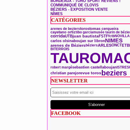
BORDEAUX - TORO SPORT REVIENS !
COMMUNIQUÉ DE CLOVIS
BÉZIERS - EXPOSITION VENTE
NÎMES
CATÉGORIES
toros
tomas cerqueira
arenes de beziers
cayetano ortiz
tibo garcia
musée taurin de bézie
corrida
UTB
juan bautista
FSTF
fctb
NOVILL
NIMES
carlos olsina
boujan sur libron
arenes de Béziers
ARLES
ONCT
ETB
béziers
BITERROIS
TAUROMAC
boujan
sebastien castella
robert margé
ISTRES
beziers
christian parejo
revue toros
NEWSLETTER
FACEBOOK