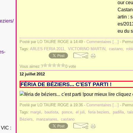
our ceu
Castano
artin :
eziers/
es/2013
eu du s
Posté par LO TAURE ROGE à 14:49 -
Commentaires [
…
]
- Permal
Tags:
ARLES FERIA 2011
,
VICTORINO MARTIN
,
castano
,
rob
es-
Vous aimez ?
0 vote
12 juillet 2012
FÉRIA DE BÉZIERS... C'EST PARTI !
pour mieux lire cliquez
Posté par LO TAURE ROGE à 19:36 -
Commentaires [
…
]
- Permal
Tags:
margé
,
bautista
,
ponce
,
el juli
,
feria beziers
,
padilla
,
tal
Béziers
,
manzanares
,
castano
VIC :