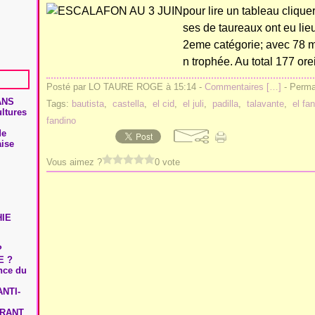
pour lire un tableau cliqu
ses de taureaux ont eu lie
2eme catégorie; avec 78 m
n trophée. Au total 177 or
Posté par LO TAURE ROGE à 15:14 -
Commentaires [
…
]
- Permal
ANS
Tags:
bautista
,
castella
,
el cid
,
el juli
,
padilla
,
talavante
,
el fan
ultures
fandino
de
aise
Vous aimez ?
0 vote
HIE
?
E ?
ence du
NTI-
URANT