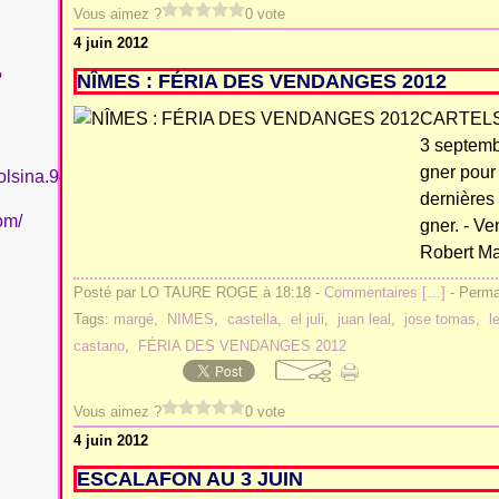
Vous aimez ?
0 vote
4 juin 2012
?
NÎMES : FÉRIA DES VENDANGES 2012
CARTELS
3 septembr
gner pour
olsina.94
dernières 
om/
gner. - V
Robert Ma
Posté par LO TAURE ROGE à 18:18 -
Commentaires [
…
]
- Permal
Tags:
margé
,
NIMES
,
castella
,
el juli
,
juan leal
,
jose tomas
,
l
castano
,
FÉRIA DES VENDANGES 2012
Vous aimez ?
0 vote
4 juin 2012
ESCALAFON AU 3 JUIN