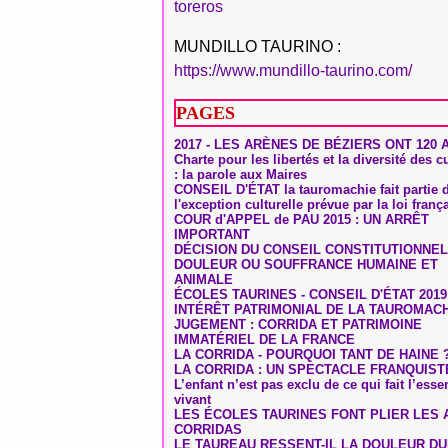
toreros
MUNDILLO TAURINO :
https://www.mundillo-taurino.com/
PAGES
2017 - LES ARÈNES DE BÉZIERS ONT 120 
Charte pour les libertés et la diversité des c
: la parole aux Maires
CONSEIL D'ÉTAT la tauromachie fait partie 
l'exception culturelle prévue par la loi franç
COUR d'APPEL de PAU 2015 : UN ARRÊT
IMPORTANT
DÉCISION DU CONSEIL CONSTITUTIONNEL
DOULEUR OU SOUFFRANCE HUMAINE ET
ANIMALE
ÉCOLES TAURINES - CONSEIL D'ÉTAT 2019
INTÉRÊT PATRIMONIAL DE LA TAUROMAC
JUGEMENT : CORRIDA ET PATRIMOINE
IMMATÉRIEL DE LA FRANCE
LA CORRIDA - POURQUOI TANT DE HAINE 
LA CORRIDA : UN SPECTACLE FRANQUIST
L’enfant n’est pas exclu de ce qui fait l’ess
vivant
LES ÉCOLES TAURINES FONT PLIER LES A
CORRIDAS
LE TAUREAU RESSENT-IL LA DOULEUR D