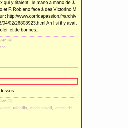
x qui y étaient : le mano a mano de J.
 et F. Robleno face à des Victorino M
 sur : http://www.corridapassion.fr/archiv
/04/02/26808923.html Ah ! si il y avait
oleil et de bonnes...
ien [
#
]
leno
 dessus
ien [
#
]
avante
,
rafaelillo
,
medhi savalli
,
arenes de