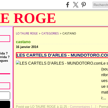
LO TAURE ROGE
>
CATEGORIES
>
CASTANO
castano
16 janvier 2014
rida ?
LES CARTELS D'ARLES - MUNDOTORO.C
rrida ?
Hugues
Le 
(sou
nfor
ues 
ue s
mat
i:...
Posté par LO TAURE ROGE à 11:25 -
Commentaires [
…
]
- Permal