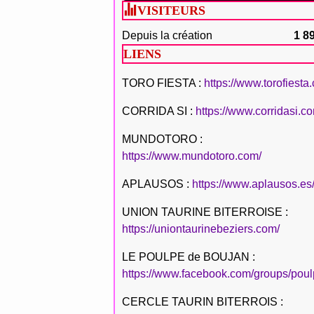
VISITEURS
Depuis la création
1 8
LIENS
TORO FIESTA :
https://www.torofiesta
CORRIDA SI :
https://www.corridasi.c
MUNDOTORO :
https://www.mundotoro.com/
APLAUSOS :
https://www.aplausos.es
UNION TAURINE BITERROISE :
https://uniontaurinebeziers.com/
LE POULPE de BOUJAN :
https://www.facebook.com/groups/poul
CERCLE TAURIN BITERROIS :