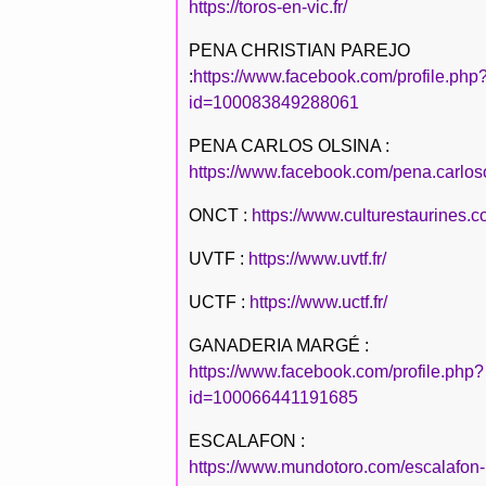
https://toros-en-vic.fr/
PENA CHRISTIAN PAREJO
:
https://www.facebook.com/profile.php
id=100083849288061
PENA CARLOS OLSINA :
https://www.facebook.com/pena.carlos
ONCT :
https://www.culturestaurines.c
UVTF :
https://www.uvtf.fr/
UCTF :
https://www.uctf.fr/
GANADERIA MARGÉ :
https://www.facebook.com/profile.php?
id=100066441191685
ESCALAFON :
https://www.mundotoro.com/escalafon-