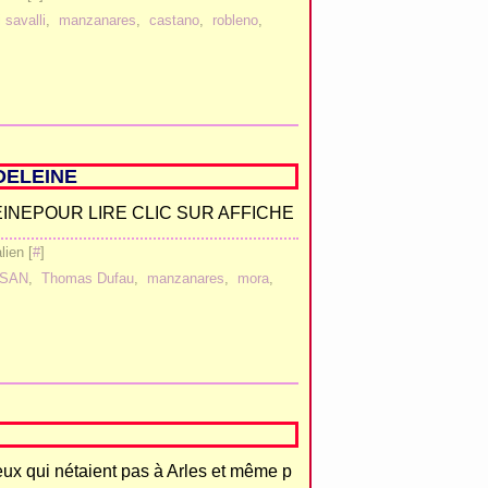
 savalli
,
manzanares
,
castano
,
robleno
,
DELEINE
POUR LIRE CLIC SUR AFFICHE
ien [
#
]
RSAN
,
Thomas Dufau
,
manzanares
,
mora
,
ux qui nétaient pas à Arles et même p