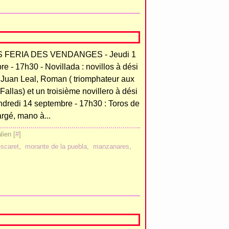
 FERIA DES VENDANGES - Jeudi 1
e - 17h30 - Novillada : novillos à dési
 Juan Leal, Roman ( triomphateur aux
Fallas) et un troisième novillero à dési
endredi 14 septembre - 17h30 : Toros de
rgé, mano à...
ien [
#
]
escaret
,
morante de la puebla
,
manzanares
,